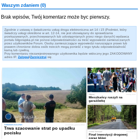
Waszym zdaniem (0)
Brak wpisów, Twój komentarz może byc pierwszy.
Zgodnie z ustawą o świadczeniu usług droga elektroniczna art 14 i 15 (Podmiot, który
świadczy usługi określone w art. 12-14, nie jest obowiązany do sprawdzania
przekazywanych, przechowywanych lub udostępnianych przez niego danych) wydawca
portalu bilgorajska.pl nie ponosi odpowiedzialności za treść wypowiedzi zamieszczanych
przez użytkowników Forum. Osoby zamieszczające wypowiedzi naruszające prawo lub
prawem chronione dobra osób trzecich mogą ponieść z tego tytułu odpowiedzialność
karną lub cywilną.
Przy komentarzu niezarejestrowanego użytkownika będzie widoczny jego ZAKODOWANY
adres IP.
Zaloguj
/
Zarejestruj
się.
Biłgoraj
dzisiaj, 13:24
Mieszkańcy ruszyli na
garażówkę
TARNAWA-KOLONIA
w czwartek, godzina 09:03
Trwa szacowanie strat po upadku
pocisku
Gmina Tereszpol
dzisiaj, 08:39
Finał inwestycji drogowej
coraz bliżej