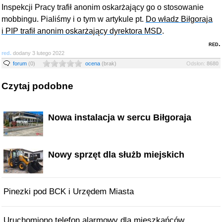
Inspekcji Pracy trafił anonim oskarżający go o stosowanie
mobbingu. Pialiśmy i o tym w artykule pt.
Do władz Biłgoraja
i PIP trafił anonim oskarżający dyrektora MSD
.
red.
red.
dodany 3 lutego 2022
forum
(0)
ocena
(brak)
Odsłon:
8680
Czytaj podobne
Nowa instalacja w sercu Biłgoraja
Nowy sprzęt dla służb miejskich
Pinezki pod BCK i Urzędem Miasta
Uruchomiono telefon alarmowy dla mieszkańców