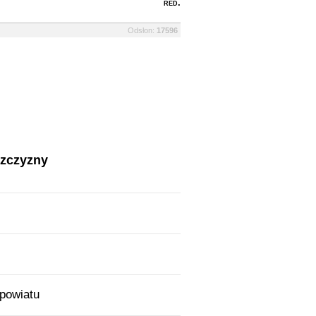
red.
Odsłon:
17596
szczyzny
 powiatu