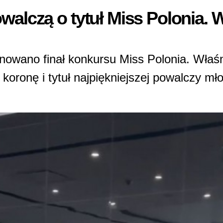
owalczą o tytuł Miss Polonia. 
nowano finał konkursu Miss Polonia. Właś
 koronę i tytuł najpiękniejszej powalczy m