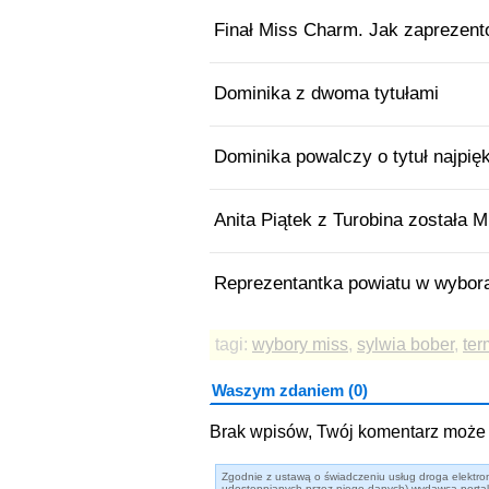
Finał Miss Charm. Jak zaprezent
Dominika z dwoma tytułami
Dominika powalczy o tytuł najpięk
Anita Piątek z Turobina została 
Reprezentantka powiatu w wybor
tagi:
wybory miss
,
sylwia bober
,
ter
Waszym zdaniem (0)
Brak wpisów, Twój komentarz może 
Zgodnie z ustawą o świadczeniu usług droga elektron
udostępnianych przez niego danych) wydawca portalu