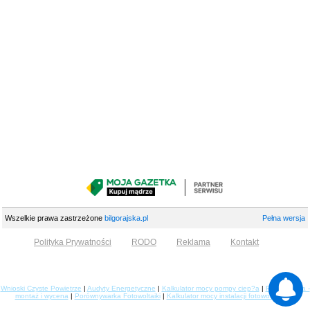
Wszelkie prawa zastrzeżone
bilgorajska.pl
Pełna wersja
Polityka Prywatności
RODO
Reklama
Kontakt
Wnioski Czyste Powietrze
|
Audyty Energetyczne
|
Kalkulator mocy pompy ciep?a
|
Fotowoltaika -
montaż i wycena
|
Porównywarka Fotowoltaiki
|
Kalkulator mocy instalacji fotowoltaicznej