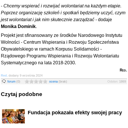
-
Chcemy wspierać i rozwijać wolontariat na każdym etapie.
Poprzez organizację szkoleń i spotkań będziemy uczyć, czym
jest wolontariat i jak nim skutecznie zarządzać
- dodaje
Monika Dominik
.
Projekt jest sfinansowany ze środków Narodowego Instytutu
Wolności - Centrum Wspierania i Rozwoju Społeczeństwa
Obywatelskiego w ramach Korpusu Solidarności -
Rządowego Programu Wspierania i Rozwoju Wolontariatu
Systematycznego na lata 2018-2030.
Red.
Red.
dodany 9 września 2024
forum
(0)
ocena
(brak)
Odsłon:
1869
Czytaj podobne
Fundacja pokazała efekty swojej pracy