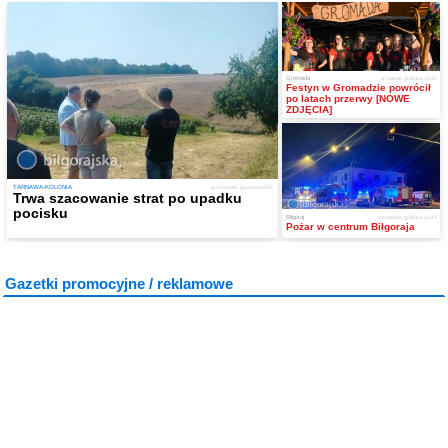
Gromada
w sobotę, godzina 19:32
Festyn w Gromadzie powrócił
po latach przerwy [NOWE
ZDJĘCIA]
TARNAWA-KOLONIA
w czwartek, godzina 09:03
Trwa szacowanie strat po upadku
pocisku
Biłgoraj
we wtorek, godzina 12:14
Pożar w centrum Biłgoraja
Gazetki promocyjne / reklamowe