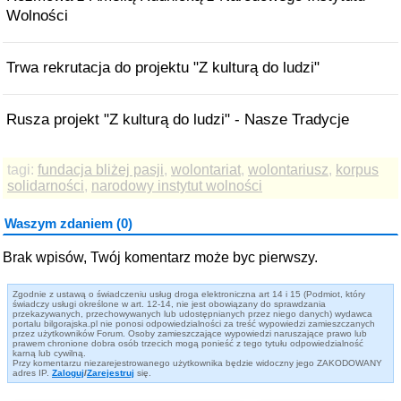
Wolności
Trwa rekrutacja do projektu "Z kulturą do ludzi"
Rusza projekt "Z kulturą do ludzi" - Nasze Tradycje
tagi:
fundacja bliżej pasji
,
wolontariat
,
wolontariusz
,
korpus
solidarności
,
narodowy instytut wolności
Waszym zdaniem (0)
Brak wpisów, Twój komentarz może byc pierwszy.
Zgodnie z ustawą o świadczeniu usług droga elektroniczna art 14 i 15 (Podmiot, który
świadczy usługi określone w art. 12-14, nie jest obowiązany do sprawdzania
przekazywanych, przechowywanych lub udostępnianych przez niego danych) wydawca
portalu bilgorajska.pl nie ponosi odpowiedzialności za treść wypowiedzi zamieszczanych
przez użytkowników Forum. Osoby zamieszczające wypowiedzi naruszające prawo lub
prawem chronione dobra osób trzecich mogą ponieść z tego tytułu odpowiedzialność
karną lub cywilną.
Przy komentarzu niezarejestrowanego użytkownika będzie widoczny jego ZAKODOWANY
adres IP.
Zaloguj
/
Zarejestruj
się.