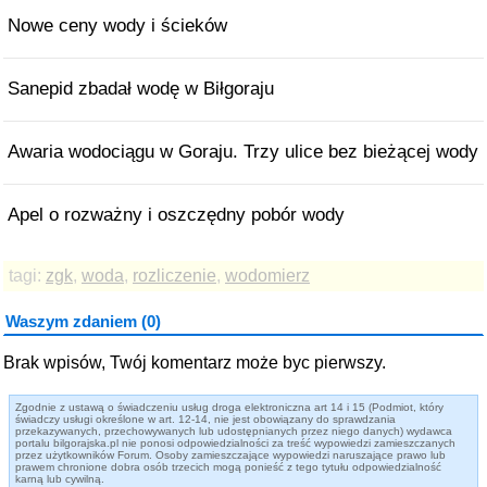
Nowe ceny wody i ścieków
Sanepid zbadał wodę w Biłgoraju
Awaria wodociągu w Goraju. Trzy ulice bez bieżącej wody
Apel o rozważny i oszczędny pobór wody
tagi:
zgk
,
woda
,
rozliczenie
,
wodomierz
Waszym zdaniem (0)
Brak wpisów, Twój komentarz może byc pierwszy.
Zgodnie z ustawą o świadczeniu usług droga elektroniczna art 14 i 15 (Podmiot, który
świadczy usługi określone w art. 12-14, nie jest obowiązany do sprawdzania
przekazywanych, przechowywanych lub udostępnianych przez niego danych) wydawca
portalu bilgorajska.pl nie ponosi odpowiedzialności za treść wypowiedzi zamieszczanych
przez użytkowników Forum. Osoby zamieszczające wypowiedzi naruszające prawo lub
prawem chronione dobra osób trzecich mogą ponieść z tego tytułu odpowiedzialność
karną lub cywilną.