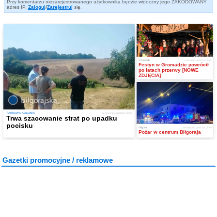
Przy komentarzu niezarejestrowanego użytkownika będzie widoczny jego ZAKODOWANY
adres IP.
Zaloguj
/
Zarejestruj
się.
Gromada
w sobotę, godzina 19:32
Festyn w Gromadzie powrócił
po latach przerwy [NOWE
ZDJĘCIA]
TARNAWA-KOLONIA
w czwartek, godzina 09:03
Trwa szacowanie strat po upadku
pocisku
Biłgoraj
we wtorek, godzina 12:14
Pożar w centrum Biłgoraja
Gazetki promocyjne / reklamowe