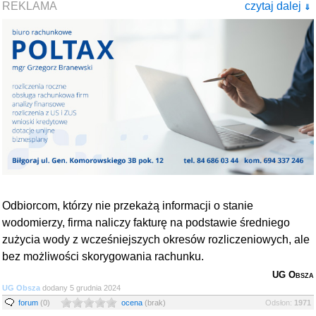
REKLAMA
czytaj dalej
⇓
Odbiorcom, którzy nie przekażą informacji o stanie
wodomierzy, firma naliczy fakturę na podstawie średniego
zużycia wody z wcześniejszych okresów rozliczeniowych, ale
bez możliwości skorygowania rachunku.
UG Obsza
UG Obsza
dodany 5 grudnia 2024
forum
(0)
ocena
(brak)
Odsłon:
1971